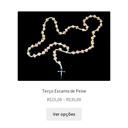
Terço Escama de Peixe
Faixa
R$
15,00
–
R$
35,00
de
Este
preço:
Ver opções
produto
R$15,00
tem
através