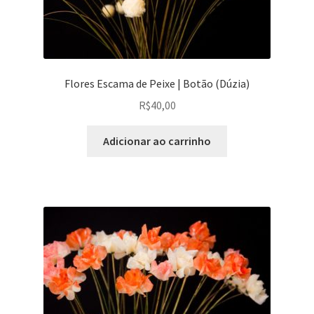
página
do
produto
Flores Escama de Peixe | Botão (Dúzia)
R$
40,00
Adicionar ao carrinho