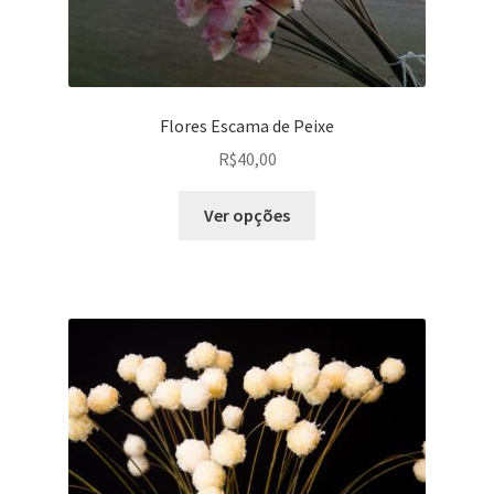
Flores Escama de Peixe
R$
40,00
Este
Ver opções
produto
tem
várias
variantes.
As
opções
podem
ser
escolhidas
na