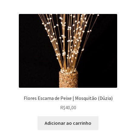
várias
R$35,00
variantes.
As
opções
podem
ser
escolhidas
na
página
do
produto
Flores Escama de Peixe | Mosquitão (Dúzia)
R$
40,00
Adicionar ao carrinho