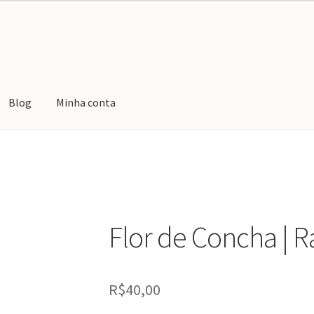
Blog
Minha conta
ar compra
Minha conta
Rastrear Encomenda
)
Flor de Concha | R
R$
40,00