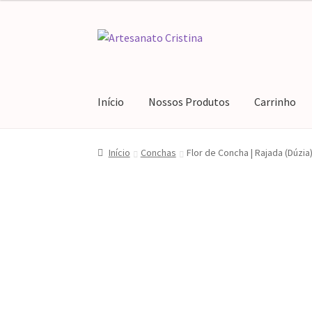
Pular
Pular
para
para
navegação
o
conteúdo
Início
Nossos Produtos
Carrinho
Início
#64 (sem título)
Blog
Carrinho
Finaliz
Início
Conchas
Flor de Concha | Rajada (Dúzia