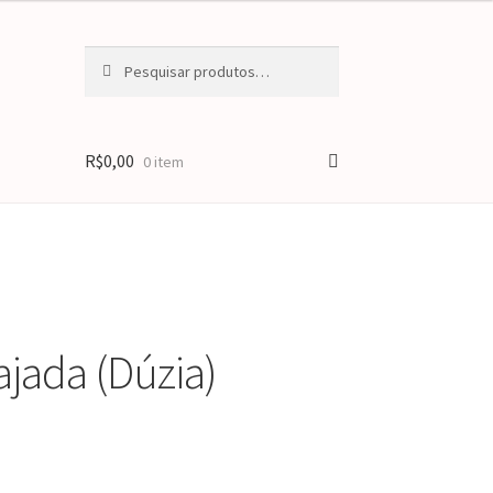
Pesquisar
Pesquisar
por:
R$
0,00
0 item
ajada (Dúzia)