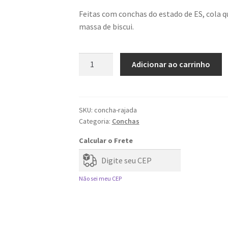
Feitas com conchas do estado de ES, cola q
massa de biscui.
Flor
Adicionar ao carrinho
de
Concha
|
Rajada
SKU:
concha-rajada
Categoria:
Conchas
(Dúzia)
quantidade
Calcular o Frete
Não sei meu CEP