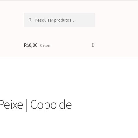
Pesquisar
Pesquisar
por:
R$
0,00
0 item
Peixe | Copo de