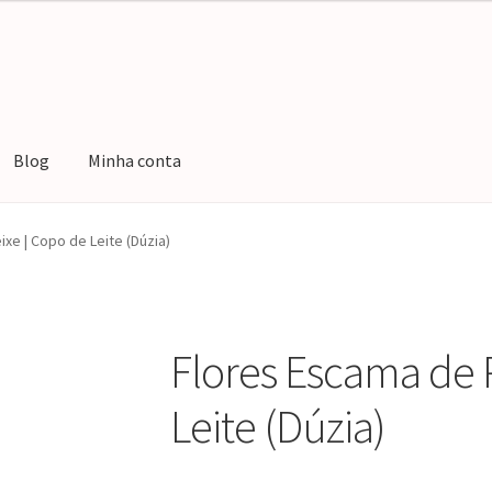
Blog
Minha conta
ar compra
Minha conta
Rastrear Encomenda
xe | Copo de Leite (Dúzia)
Flores Escama de 
Leite (Dúzia)