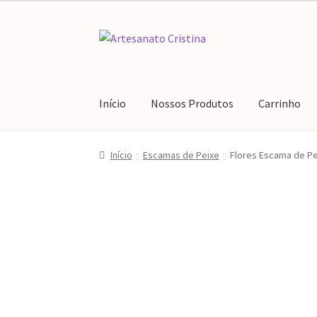
Pular
Pular
para
para
navegação
o
conteúdo
Início
Nossos Produtos
Carrinho
Início
#64 (sem título)
Blog
Carrinho
Finaliz
Início
Escamas de Peixe
Flores Escama de Pei