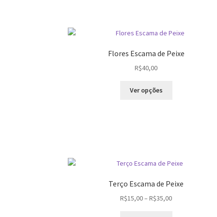
Flores Escama de Peixe
R$
40,00
Este
Ver opções
produto
tem
várias
variantes.
As
opções
podem
ser
escolhidas
Terço Escama de Peixe
na
Faixa
R$
15,00
–
R$
35,00
página
de
do
Este