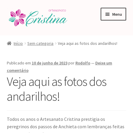
Pular
Pular
Menu
para
para
navegação
o
conteúdo
Início
Início
Sem categoria
Veja aqui as fotos dos andarilhos!
#64 (sem título)
Publicado em
10 de junho de 2023
por
Rodolfo
—
Deixe um
Blog
comentário
Veja aqui as fotos dos
Carrinho
andarilhos!
Finalizar compra
Minha conta
Todos os anos o Artesanato Cristina prestigia os
peregrinos dos passos de Anchieta com lembranças feitas
Rastrear Encomenda