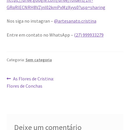
GRqRlECNRH8VZjnl02kmPxMzXyys0?usp=sharing
Nos siga no instagran –
@artesanato.cristina
Entre em contato no WhatsApp –
(27) 999933279
Categoria:
Sem categoria
Navegação
Post
As Flores de Cristina:
anterior:
Flores de Conchas
de
Post
Deixe um comentário